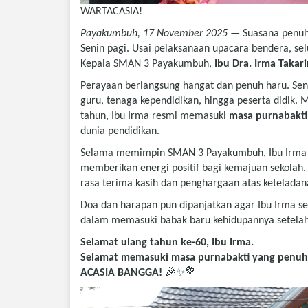
WARTACASIA!
Payakumbuh, 17 November 2025
— Suasana penuh
Senin pagi. Usai pelaksanaan upacara bendera, s
Kepala SMAN 3 Payakumbuh,
Ibu Dra. Irma Takari
Perayaan berlangsung hangat dan penuh haru. Sen
guru, tenaga kependidikan, hingga peserta didik.
tahun, Ibu Irma resmi memasuki
masa purnabakti
dunia pendidikan.
Selama memimpin SMAN 3 Payakumbuh, Ibu Irma dik
memberikan energi positif bagi kemajuan sekolah
rasa terima kasih dan penghargaan atas keteladana
Doa dan harapan pun dipanjatkan agar Ibu Irma se
dalam memasuki babak baru kehidupannya setelah
Selamat ulang tahun ke-60, Ibu Irma.
Selamat memasuki masa purnabakti yang penuh
ACASIA BANGGA!
🎉✨💐