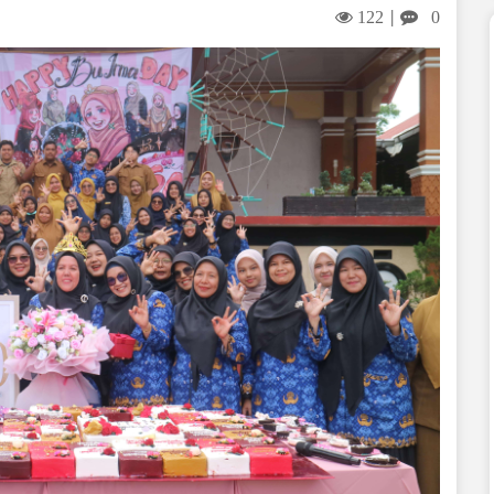
122
0
|